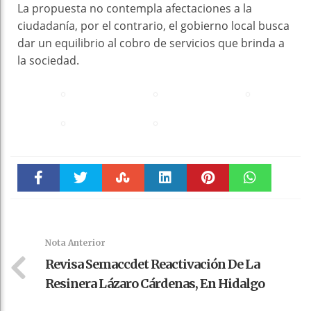
La propuesta no contempla afectaciones a la
ciudadanía, por el contrario, el gobierno local busca
dar un equilibrio al cobro de servicios que brinda a
la sociedad.
Faceboo
Twitter
Stumble
linkedin
Pinteres
WhatsAp
k
t
pt
Nota Anterior
Revisa Semaccdet Reactivación De La
Resinera Lázaro Cárdenas, En Hidalgo