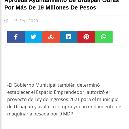
Aprueba Ayuntamiento De Uruapan Obras
Por Más De 19 Millones De Pesos
15 Sep 2020
Faceboo
Twitter
Stumble
linkedin
Pinteres
WhatsAp
k
t
pt
-El Gobierno Municipal también determinó
establecer el Espacio Emprendedor, autorizó el
proyecto de Ley de Ingresos 2021 para el municipio
de Uruapan y avaló la compra y/o arrendamiento de
maquinaria pesada por 9 MDP