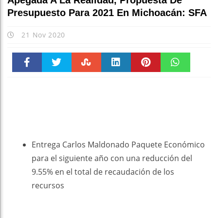
Apegada A La Realidad, Propuesta De
Presupuesto Para 2021 En Michoacán: SFA
21 Nov 2020
Faceboo
Twitter
Stumble
linkedin
Pinteres
WhatsAp
k
t
pt
Entrega Carlos Maldonado Paquete Económico
para el siguiente año con una reducción del
9.55% en el total de recaudación de los
recursos