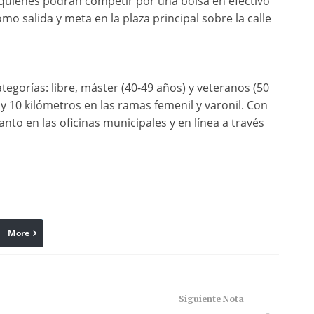
quienes podrán competir por una bolsa en efectivo
mo salida y meta en la plaza principal sobre la calle
ategorías: libre, máster (40-49 años) y veteranos (50
y 10 kilómetros en las ramas femenil y varonil. Con
nto en las oficinas municipales y en línea a través
More
linkedin
Pinterest
Siguiente Nota