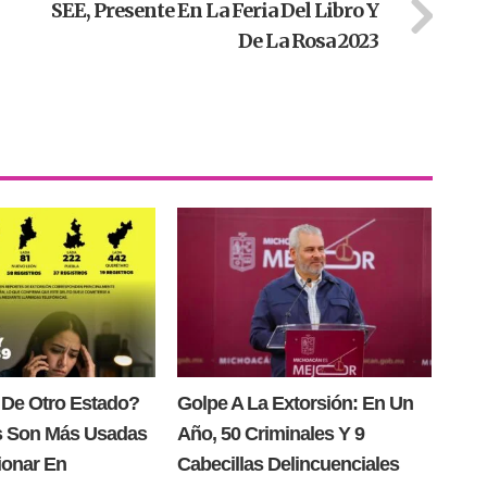
SEE, Presente En La Feria Del Libro Y
De La Rosa 2023
 De Otro Estado?
Golpe A La Extorsión: En Un
s Son Más Usadas
Año, 50 Criminales Y 9
ionar En
Cabecillas Delincuenciales