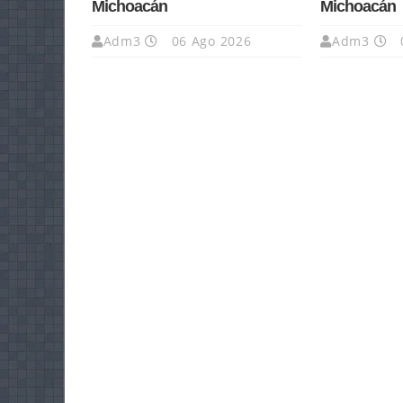
Michoacán
Michoacán
Adm3
06 Ago 2026
Adm3