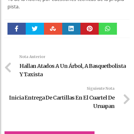
pista.
Faceboo
Twitter
Stumble
linkedin
Pinteres
WhatsAp
k
t
pt
Nota Anterior
Hallan Atados A Un Árbol, A Basquetbolista
Y Taxista
Siguiente Nota
Inicia Entrega De Cartillas En El Cuartel De
Uruapan