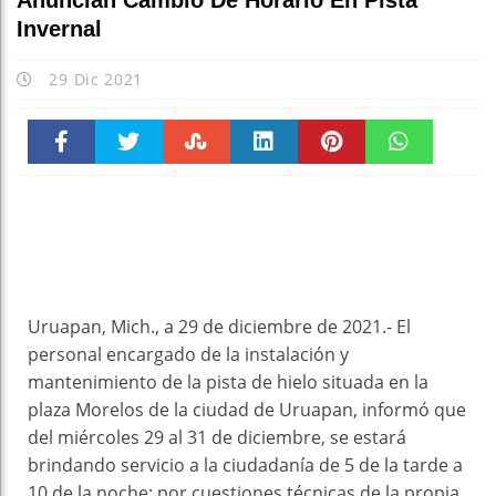
Anuncian Cambio De Horario En Pista
Invernal
29 Dic 2021
Faceboo
Twitter
Stumble
linkedin
Pinteres
WhatsAp
k
t
pt
Uruapan, Mich., a 29 de diciembre de 2021.- El
personal encargado de la instalación y
mantenimiento de la pista de hielo situada en la
plaza Morelos de la ciudad de Uruapan, informó que
del miércoles 29 al 31 de diciembre, se estará
brindando servicio a la ciudadanía de 5 de la tarde a
10 de la noche; por cuestiones técnicas de la propia