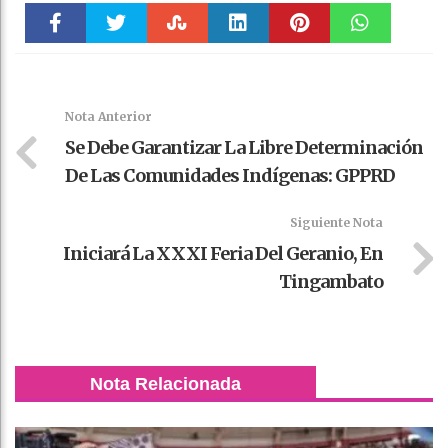
Faceboo
Twitter
Stumble
linkedin
Pinteres
WhatsAp
k
t
pt
Nota Anterior
Se Debe Garantizar La Libre Determinación
De Las Comunidades Indígenas: GPPRD
Siguiente Nota
Iniciará La XXXI Feria Del Geranio, En
Tingambato
Nota Relacionada