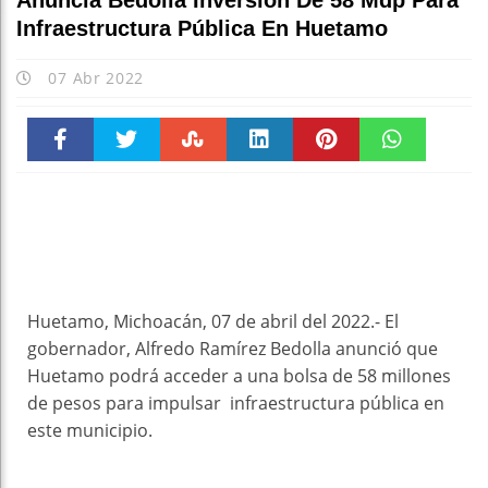
Anuncia Bedolla Inversión De 58 Mdp Para
Infraestructura Pública En Huetamo
07 Abr 2022
Faceboo
Twitter
Stumble
linkedin
Pinteres
WhatsAp
k
t
pt
Huetamo, Michoacán, 07 de abril del 2022.- El
gobernador, Alfredo Ramírez Bedolla anunció que
Huetamo podrá acceder a una bolsa de 58 millones
de pesos para impulsar infraestructura pública en
este municipio.