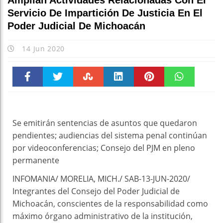
Amplían Actividades Relacionadas Con El
Escuc
Servicio De Impartición De Justicia En El
Poder Judicial De Michoacán
14 Jun 2020
Faceboo
Twitter
Stumble
linkedin
Pinteres
WhatsAp
k
t
pt
Se emitirán sentencias de asuntos que quedaron
pendientes; audiencias del sistema penal continúan
por videoconferencias; Consejo del PJM en pleno
permanente
INFOMANIA/ MORELIA, MICH./ SAB-13-JUN-2020/
Integrantes del Consejo del Poder Judicial de
Michoacán, conscientes de la responsabilidad como
máximo órgano administrativo de la institución,