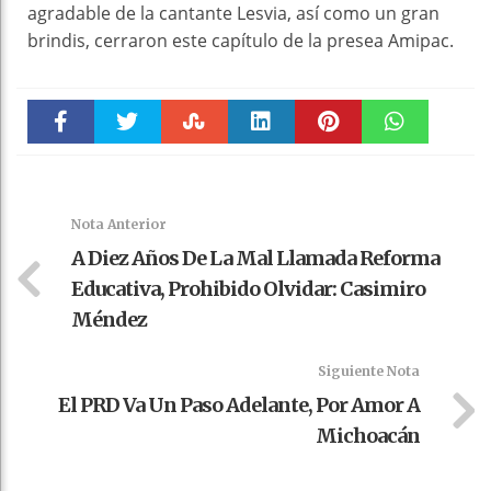
agradable de la cantante Lesvia, así como un gran
brindis, cerraron este capítulo de la presea Amipac.
Faceboo
Twitter
Stumble
linkedin
Pinteres
WhatsAp
k
t
pt
Nota Anterior
A Diez Años De La Mal Llamada Reforma
Educativa, Prohibido Olvidar: Casimiro
Méndez
Siguiente Nota
El PRD Va Un Paso Adelante, Por Amor A
Michoacán