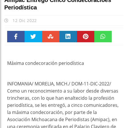
Amipac Entregó Cinco Condecoracioes
Periodística
12 Dic 2022
Faceboo
Twitter
Stumble
linkedin
Pinteres
WhatsAp
k
t
pt
Máxima condecoración periodística
INFOMANIA/ MORELIA, MICH./ DOM-11-DIC-2022/
Como un reconocimiento a su labor desde diversas
trincheras, con lo que han enaltecido la profesión
periodística, se les entregó, a cinco comunicadores,
la máxima condecoración, por parte de la
Asociación Michoacana de Periodistas (Amipac), en
una ceremonia verificada en el Palacio Clavijero de