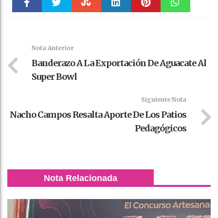
Faceboo
Twitter
Stumble
linkedin
Pinteres
WhatsAp
k
t
pt
Nota Anterior
Banderazo A La Exportación De Aguacate Al
Super Bowl
Siguiente Nota
Nacho Campos Resalta Aporte De Los Patios
Pedagógicos
Nota Relacionada