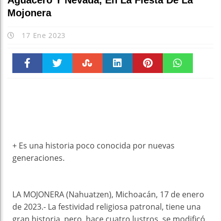
Aguacero Y Nevada, En La Fiesta De La
Mojonera
17 Ene 2023
Faceboo
Twitter
Stumble
linkedin
Pinteres
WhatsAp
k
t
pt
+ Es una historia poco conocida por nuevas
generaciones.
LA MOJONERA (Nahuatzen), Michoacán, 17 de enero
de 2023.- La festividad religiosa patronal, tiene una
gran historia, pero, hace cuatro lustros, se modificó