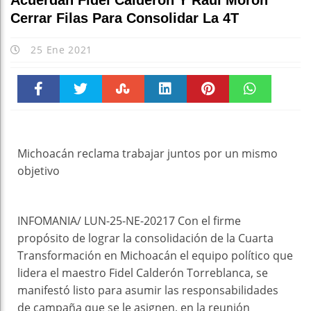
Acuerdan Fidel Calderón Y Raúl Morón
Cerrar Filas Para Consolidar La 4T
25 Ene 2021
Faceboo
Twitter
Stumble
linkedin
Pinteres
WhatsAp
k
t
pt
Michoacán reclama trabajar juntos por un mismo
objetivo
INFOMANIA/ LUN-25-NE-20217 Con el firme
propósito de lograr la consolidación de la Cuarta
Transformación en Michoacán el equipo político que
lidera el maestro Fidel Calderón Torreblanca, se
manifestó listo para asumir las responsabilidades
de campaña que se le asignen, en la reunión