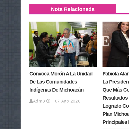
Nota Relacionada
Convoca Morón A La Unidad
Fabiola Ala
De Las Comunidades
La Presiden
Indígenas De Michoacán
Que Más Co
Resultados
Adm3
07 Ago 2026
Logrado Co
Plan Michoa
Principales