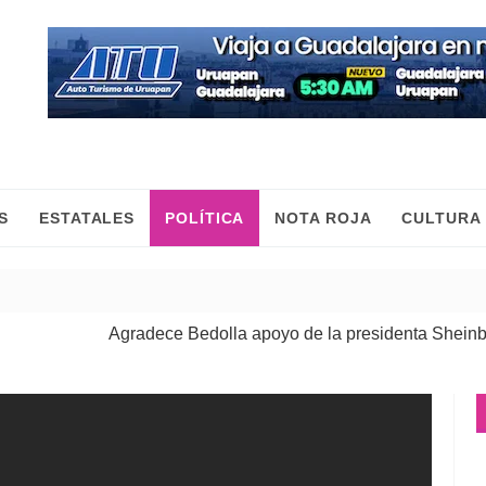
S
ESTATALES
POLÍTICA
NOTA ROJA
CULTURA
Agradece Bedolla apoyo de la presidenta Sheinbaum para
Las mujeres construimos la paz con trabajo y desde el terr