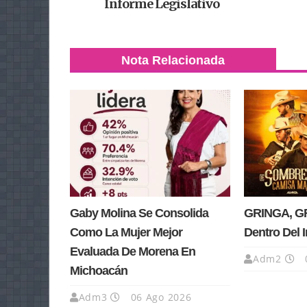
Informe Legislativo
Nota Relacionada
Gaby Molina Se Consolida
GRINGA, GR
Como La Mujer Mejor
Dentro Del 
Evaluada De Morena En
Adm2
Michoacán
Adm3
06 Ago 2026