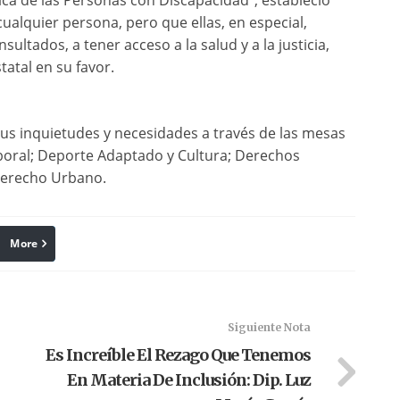
tica de las Personas con Discapacidad”, estableció
cualquier persona, pero que ellas, en especial,
ultados, a tener acceso a la salud y a la justicia,
atal en su favor.
sus inquietudes y necesidades a través de las mesas
aboral; Deporte Adaptado y Cultura; Derechos
 Derecho Urbano.
More
linkedin
Pinterest
Siguiente Nota
Es Increíble El Rezago Que Tenemos
En Materia De Inclusión: Dip. Luz