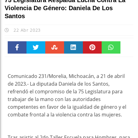
75 Legislatura Respalda Lucha Contra La
Violencia De Género: Daniela De Los
Santos
22 Abr 2023
Faceboo
Twitter
Stumble
linkedin
Pinteres
WhatsAp
k
t
pt
Comunicado 231/Morelia, Michoacán, a 21 de abril
de 2023.- La diputada Daniela de los Santos,
refrendó el compromiso de la 75 Legislatura para
trabajar de la mano con las autoridades
competentes en favor de la igualdad de género y el
combate frontal a la violencia contra las mujeres.
Tras asistir al 2do Taller Escuela para Hombres, para