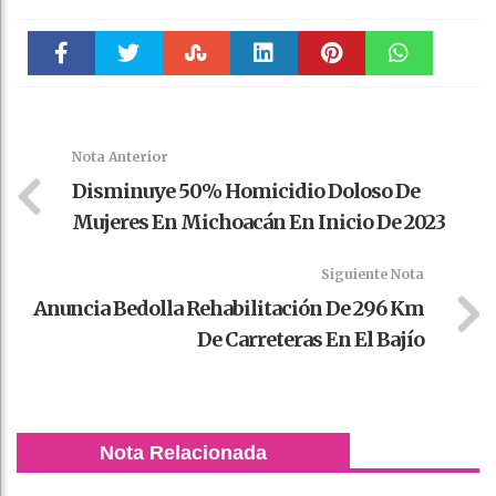
Faceboo
Twitter
Stumble
linkedin
Pinteres
WhatsAp
k
t
pt
Nota Anterior
Disminuye 50% Homicidio Doloso De
Mujeres En Michoacán En Inicio De 2023
Siguiente Nota
Anuncia Bedolla Rehabilitación De 296 Km
De Carreteras En El Bajío
Nota Relacionada