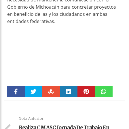
Gobierno de Michoacán para concretar proyectos
en beneficio de las y los ciudadanos en ambas
entidades federativas.
Faceboo
Twitter
Stumble
linkedin
Pinteres
WhatsAp
k
t
pt
Nota Anterior
Realiza CMASC Jornada De Trabajo En